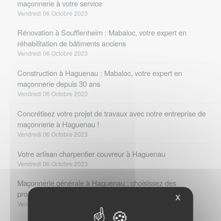
maçonnerie à votre service
Vendredi 06 Octobre 2023
Rénovation à Soufflenheim : Mabaloc, votre expert en
réhabilitation de bâtiments anciens
Vendredi 06 Octobre 2023
Construction à Haguenau : Mabaloc, votre expert en
maçonnerie depuis 30 ans
Vendredi 06 Octobre 2023
Concrétisez votre projet de travaux avec notre entreprise de
maçonnerie à Haguenau !
Vendredi 06 Octobre 2023
Votre artisan charpentier couvreur à Haguenau
Vendredi 06 Octobre 2023
Maçonnerie générale à Haguenau : choisissez des
professionnels expérimentés !
X
Vendredi 06 Octobre 2023