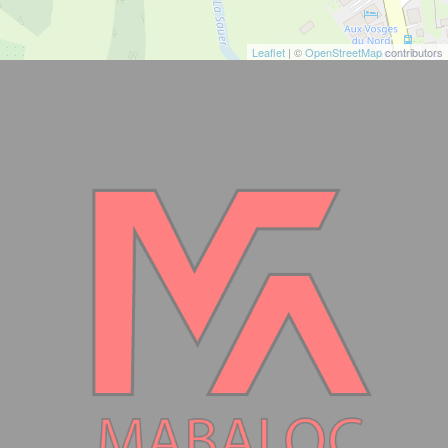
Leaflet
| ©
OpenStreetMap
contributors