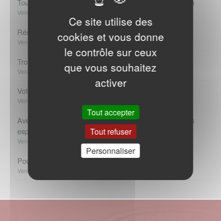
Tout le savoir-faire de votre couvreur zingueur à Bœrsch
Vendredi 06 Octobre 2023
Ce site utilise des
Rénovation toiture à Haguenau
cookies et vous donne
Vendredi 06 Octobre 2023
le contrôle sur ceux
Trouvez un maçon à Soufflenheim
que vous souhaitez
Vendredi 06 Octobre 2023
activer
Votre expert en isolation à Haguenau
Vendredi 06 Octobre 2023
Tout accepter
Avec la rénovation intérieure à Haguenau, optimisez vos
Tout refuser
espaces !
Vendredi 06 Octobre 2023
Personnaliser
Pour vos travaux de maçonnerie à Haguenau
Vendredi 06 Octobre 2023