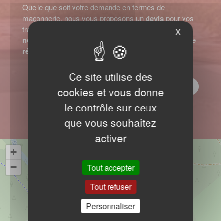
Quelle que soit votre demande en termes de
maçonnerie, nous vous proposons un
devis
pour vos
travaux,
gratuit et personnalisé
. N'hésitez pas à
X
nous contacter
pour nous faire part de votre projet de
rénovation
ou de
construction
!
Ce site utilise des
Demandez votre devis
cookies et vous donne
le contrôle sur ceux
que vous souhaitez
activer
+
−
Tout accepter
Tout refuser
Personnaliser