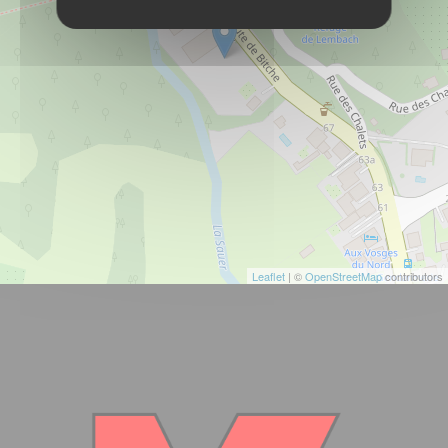
Leaflet
| ©
OpenStreetMap
contributors