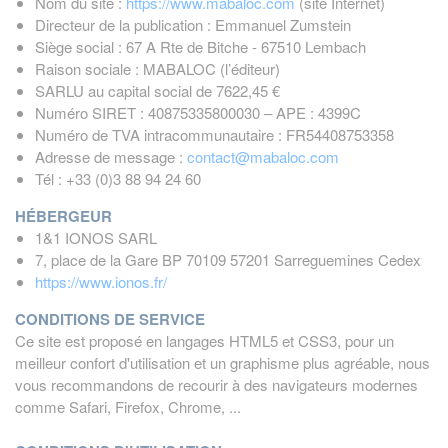
Nom du site :
https://www.mabaloc.com
(site Internet)
Directeur de la publication : Emmanuel Zumstein
Siège social : 67 A Rte de Bitche - 67510 Lembach
Raison sociale : MABALOC (l’éditeur)
SARLU au capital social de 7622,45 €
Numéro SIRET : 40875335800030 – APE : 4399C
Numéro de TVA intracommunautaire : FR54408753358
Adresse de message :
contact@mabaloc.com
Tél : +33 (0)
3 88 94 24 60
HÉBERGEUR
1&1 IONOS SARL
7, place de la Gare BP 70109 57201 Sarreguemines Cedex
https://www.ionos.fr/
CONDITIONS DE SERVICE
Ce site est proposé en langages HTML5 et CSS3, pour un
meilleur confort d'utilisation et un graphisme plus agréable, nous
vous recommandons de recourir à des navigateurs modernes
comme Safari, Firefox, Chrome, ...